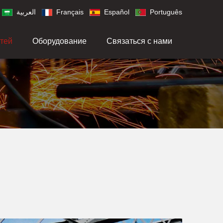
العربية
Français
Español
Português
тей
Оборудование
Связаться с нами