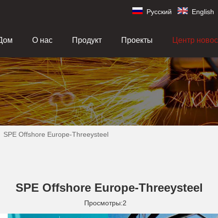
Pусский
English
Дом
О нас
Продукт
Проекты
Центр новос
»
SPE Offshore Europe-Threeysteel
SPE Offshore Europe-Threeysteel
Просмотры:
2