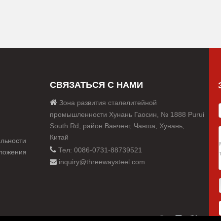
СВЯЗАТЬСЯ С НАМИ

Зона развития сталелитейной
промышленности Хунань Гаосин, № 1888 Purui
South Rd, район Ванченг, Чанша, Хунань,
Китай
льности

Тел: 0086-0731-88739521
оложения
inquiry@threewaysteel.com
