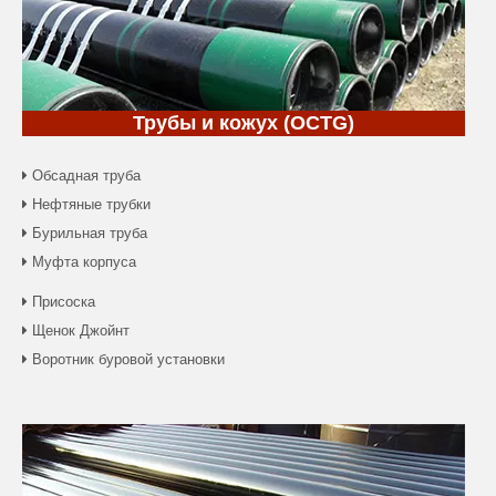
Трубы и кожух (OCTG)
Обсадная труба

Нефтяные трубки

Бурильная труба

Муфта корпуса

Присоска

Щенок Джойнт

Воротник буровой установки
