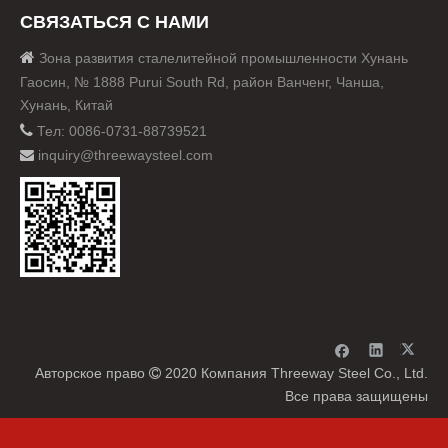
СВЯЗАТЬСЯ С НАМИ

Зона развития сталелитейной промышленности Хунань
Гаосин, № 1888 Purui South Rd, район Ванченг, Чанша,
Хунань, Китай

Тел: 0086-0731-88739521
inquiry@threewaysteel.com

Авторское право
2020 Компания Threeway Steel Co., Ltd.

Все права защищены