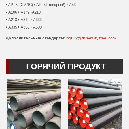
API 5L(СМЛС)
API 5L (сварной)
А53



А106
А179
А210



А213
А312
А333



А335
А358
А500



Дополнительные стандарты:
inquiry@threewaysteel.com
ГОРЯЧИЙ ПРОДУКТ