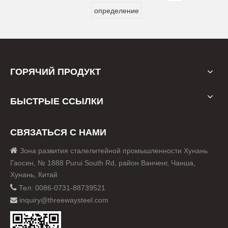
определение
ГОРЯЧИЙ ПРОДУКТ
БЫСТРЫЕ ССЫЛКИ
СВЯЗАТЬСЯ С НАМИ

Зона развития сталелитейной промышленности Хунань
Гаосин, № 1888 Purui South Rd, район Ванченг, Чанша,
Хунань, Китай

Тел: 0086-0731-88739521
inquiry@threewaysteel.com
