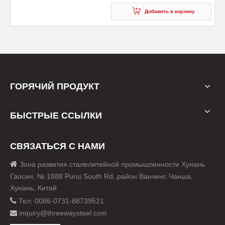
Добавить в корзину
ГОРЯЧИЙ ПРОДУКТ
БЫСТРЫЕ ССЫЛКИ
СВЯЗАТЬСЯ С НАМИ

Зона развития сталелитейной промышленности Хунань
Гаосин, № 1888 Purui South Rd, район Ванченг, Чанша,
Хунань, Китай

Тел: 0086-0731-88739521
inquiry@threewaysteel.com
