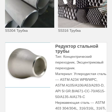
SS304 Трубка
SS316 Трубка
Редуктор стальной
трубы
Тип: Концентрический
переходник, Эксцентриковый
переходник.
Материал: Углеродистая сталь
--- ASTM A234 WPB/WPC,
ASTM A105/A106/A53/A283-D,
API 5l GR.B/A671-CC-70/A515-
50/A135-A/A179-C
Нержавеющая сталь --- ASTM
403 304/304L, 316/316L, 316Ti,